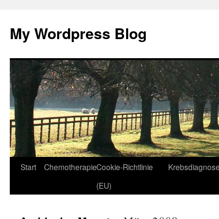
Zum
Inhalt
My Wordpress Blog
springen
Start
Chemotherapie
Cookie-Richtlinie
Krebsdiagnos
(EU)