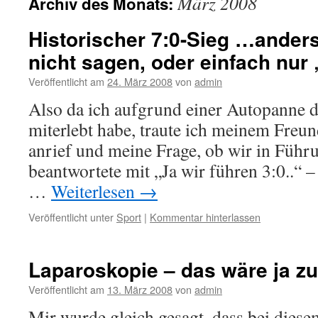
März 2008
Archiv des Monats:
Historischer 7:0-Sieg …ander
nicht sagen, oder einfach nur
Veröffentlicht am
24. März 2008
von
admin
Also da ich aufgrund einer Autopanne 
miterlebt habe, traute ich meinem Freund
anrief und meine Frage, ob wir in Führ
beantwortete mit „Ja wir führen 3:0..“ –
…
Weiterlesen
→
Veröffentlicht unter
Sport
|
Kommentar hinterlassen
Laparoskopie – das wäre ja zu 
Veröffentlicht am
13. März 2008
von
admin
Mir wurde gleich gesagt, dass bei die