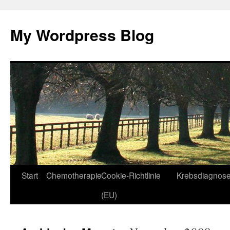
Zum
Inhalt
My Wordpress Blog
springen
Start
Chemotherapie
Cookie-Richtlinie
Krebsdiagnos
(EU)