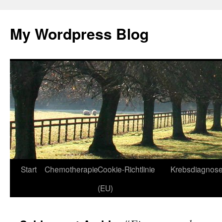
Zum
Inhalt
My Wordpress Blog
springen
Start
Chemotherapie
Cookie-Richtlinie
Krebsdiagnos
(EU)