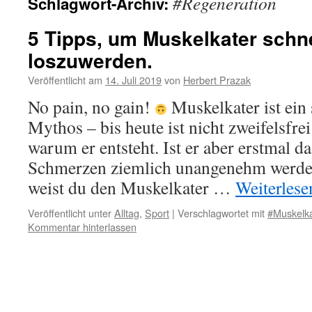
#Regeneration
Schlagwort-Archiv:
5 Tipps, um Muskelkater schne
loszuwerden.
Veröffentlicht am
14. Juli 2019
von
Herbert Prazak
No pain, no gain!
Muskelkater ist ei
Mythos – bis heute ist nicht zweifelsfrei
warum er entsteht. Ist er aber erstmal d
Schmerzen ziemlich unangenehm werden
weist du den Muskelkater …
Weiterles
Veröffentlicht unter
Alltag
,
Sport
|
Verschlagwortet mit
#Muskelka
Kommentar hinterlassen