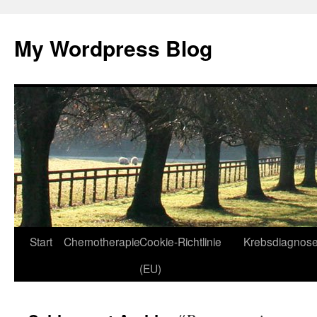
Zum
Inhalt
My Wordpress Blog
springen
Start
Chemotherapie
Cookie-Richtlinie
Krebsdiagnos
(EU)