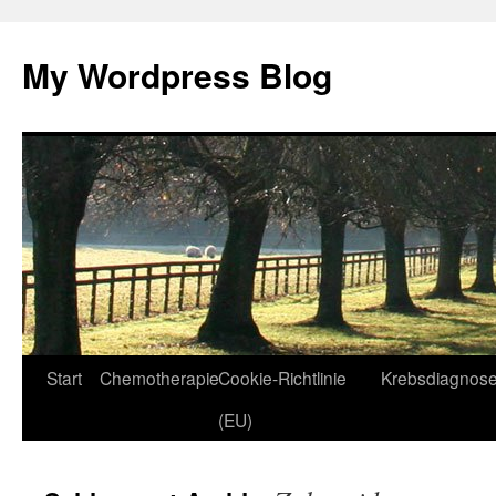
Zum
Inhalt
My Wordpress Blog
springen
Start
Chemotherapie
Cookie-Richtlinie
Krebsdiagnos
(EU)